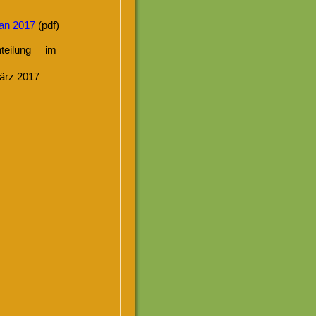
an 2017
(pdf)
nteilung im
März 2017