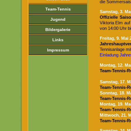
die Sommersaison
Team-Tennis
Samstag, 3. Ma
Offizielle Sais
Jugend
Viktoria Elm auf
von 14:00 Uhr b
Bildergalerie
Freitag, 9. Mai
Links
Jahreshauptve
Tennisanlage mi
Impressum
Einladung Jahr
Mon
tag, 12. Ma
Team-Tennis-R
Samstag, 17. M
Team-Tennis-R
Sonntag, 18. M
Team-Tennis-R
Mon
tag, 19. Ma
Team-Tennis-R
M
ittwoch, 21. 
Team-Tennis-R
Samstag, 24. M